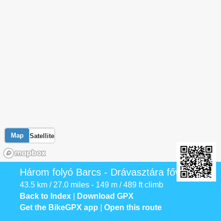
Map
Satellite
Három folyó Barcs - Drávasztára fővonal
43.5 km / 27.0 miles - 149 m / 489 ft climb
Back to Index
|
Download GPX
Get the BikeGPX app
|
Open this route